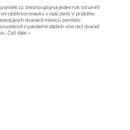
 pondělí 22. března uplynul jeden rok od úmrtí
rvní oběti koronaviru v naší zemi. V průběhu
ásledujících dvanácti měsíců zemřelo
 souvislosti s pandemií dalších více než dvacet
síc…
Číst dále »