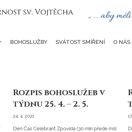
BOHOSLUŽBY
SVÁTOST SMÍŘENÍ
O NÁS
Rozpis bohoslužeb v
týdnu 25. 4. – 2. 5.
t
24. 4. 2021
17
í
Den Čas Celebrant Zpovídá (30 min přede mší
D