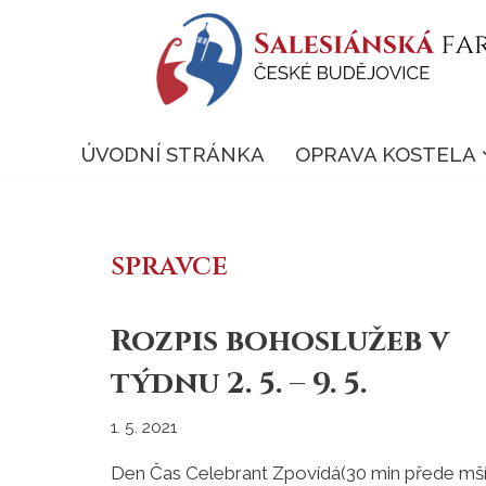
Přeskočit
na
obsah
ÚVODNÍ STRÁNKA
OPRAVA KOSTELA
spravce
Rozpis bohoslužeb v
týdnu 2. 5. – 9. 5.
1. 5. 2021
Den Čas Celebrant Zpovídá(30 min přede mš