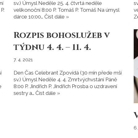
ní
sv.) Úmysl Neděle 25. 4. čtvrtá neděle
s
P.
velikonoční 8:00 P. Tomáš P. Tomáš Na úmysl
v
dárce 10:00…
Číst dále »
Z
Rozpis bohoslužeb v
týdnu 4. 4. – 11. 4.
7. 4. 2021
í
Den Čas Celebrant Zpovídá (30 min přede mší
sv.) Úmysl Neděle 4. 4. Zmrtvýchvstání Páně
e
8:00 P. Jindřich P. Jindřich Prosba o uzdravení
sestry a…
Číst dále »
6.