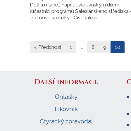
Děti a mládež napříč salesiánským dílem
(účastníci programů Salesiánského střediska 
zájmové kroužky,…
Číst dále »
« Předchozí
1
…
8
9
10
Další informace
Ohlášky
Fíkovník
Čtyrácký zpravodaj