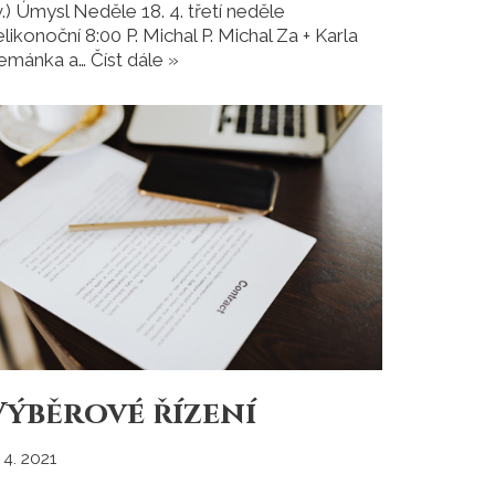
v.) Úmysl Neděle 18. 4. třetí neděle
elikonoční 8:00 P. Michal P. Michal Za + Karla
emánka a…
Číst dále »
Výběrové řízení
 4. 2021