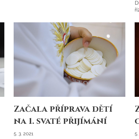
D
ř
Začala příprava dětí
na 1. svaté přijímání
5. 3. 2021
5.