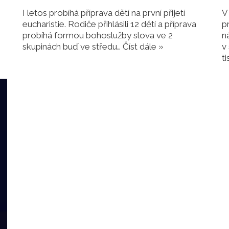
I letos probíhá příprava dětí na první přijetí
V
eucharistie. Rodiče přihlásili 12 dětí a příprava
p
probíhá formou bohoslužby slova ve 2
n
skupinách buď ve středu…
Číst dále »
v
ti