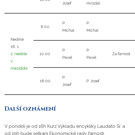
Josef
Hvízdal
P.
P.
8:00
Michal
Michal
Neděle
16. 1.
P.
P.
2. neděle
10:00
Za farnost
Pavel
Pavel
v
mezidobí
P.
18:00
P. Josef
Josef
Další oznámení
V pondělí je od 16h Kurz Výkladu encykliky Laudato Si´ a
od 19h bude setkání Ekonomické rady farnosti.