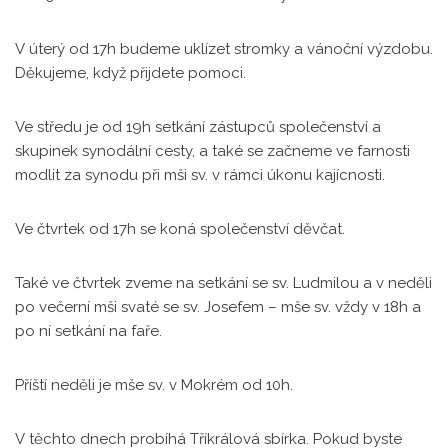
V úterý od 17h budeme uklízet stromky a vánoční výzdobu.
Děkujeme, když přijdete pomoci.
Ve středu je od 19h setkání zástupců společenství a
skupinek synodální cesty, a také se začneme ve farnosti
modlit za synodu při mši sv. v rámci úkonu kajícnosti.
Ve čtvrtek od 17h se koná společenství děvčat.
Také ve čtvrtek zveme na setkání se sv. Ludmilou a v neděli
po večerní mši svaté se sv. Josefem – mše sv. vždy v 18h a
po ní setkání na faře.
Příští neděli je mše sv. v Mokrém od 10h.
V těchto dnech probíhá Tříkrálová sbírka. Pokud byste