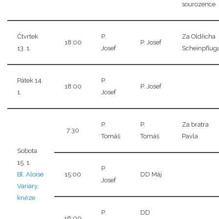
sourozence
Čtvrtek
P.
Za Oldřicha
18:00
P. Josef
13. 1.
Josef
Scheinpflug
Pátek 14.
P.
18:00
P. Josef
1.
Josef
P.
P.
Za bratra
7:30
Tomáš
Tomáš
Pavla
Sobota
15. 1.
P.
Bl. Aloise
15:00
DD Máj
Josef
Variary,
kněze
P.
DD
16:00