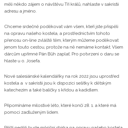
měli někdo zájem o návštěvu Tří králů, nahlaste v sakristii
adresu a jméno.
Chceme srdečně poděkovat vám všem, kteří jste přispěli
na opravu našeho kostela, a prostřednictvím tohoto
přenosu on-line zvláště těm, kterým můžeme poděkovat
jenom touto cestou, protože na ně nemáme kontakt. Všem
dárcům upřímné Pán Bůh zaplať. Pro potvrzení o daru se
hlaste u o. Josefa.
Nové salesiánské kalendáříky na rok 2022 jsou uprostřed
kostela a v sakristii jsou k dispozici sešitky k dětským
katechezím a také balíčky s křídou a kadidlem.
Připomínáme milostivé léto, které končí 28. 1. a které má
pomoci zadluženým lidem.
Příští neděli bude měsíční sbírka na opravu našeho kostela.