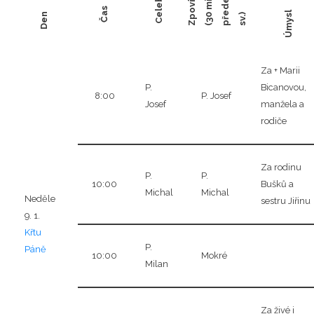
í
Zpovídá
(
3
m
i
n
p
ř
e
d
e
m
š
s
v
.
Čas
Úmysl
Den
0
)
Za + Marii
P.
Bicanovou,
8:00
P. Josef
Josef
manžela a
rodiče
Za rodinu
P.
P.
10:00
Bušků a
Michal
Michal
Neděle
sestru Jiřinu
9. 1.
Křtu
P.
Páně
10:00
Mokré
Milan
Za živé i