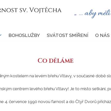
BOHOSLUŽBY
SVÁTOST SMÍŘENÍ
O NÁS
Co děláme
iným kostelem na levém břehu Vltavy, v současné době slouží 
enským centrem levého břehu Vltavy! Je to místo setkání, p
e 4. července 1990 novou farnost a do Čtyř Dvorů přicháze