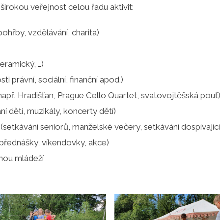
širokou veřejnost celou řadu aktivit:
pohřby, vzdělávání, charita)
eramický, …)
i právní, sociální, finanční apod.)
 např. Hradišťan, Prague Cello Quartet, svatovojtěšská pouť
í dětí, muzikály, koncerty dětí)
setkávání seniorů, manželské večery, setkávání dospívající
(přednášky, víkendovky, akce)
nou mládeží