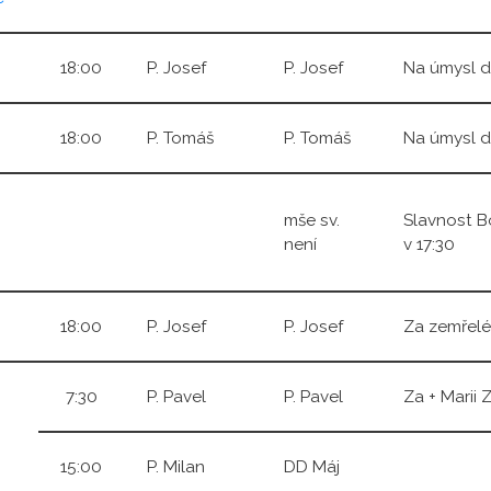
18:00
P. Josef
P. Josef
Na úmysl d
18:00
P. Tomáš
P. Tomáš
Na úmysl d
mše sv.
Slavnost Bo
není
v 17:30
18:00
P. Josef
P. Josef
Za zemřel
7:30
P. Pavel
P. Pavel
Za + Marii
15:00
P. Milan
DD Máj