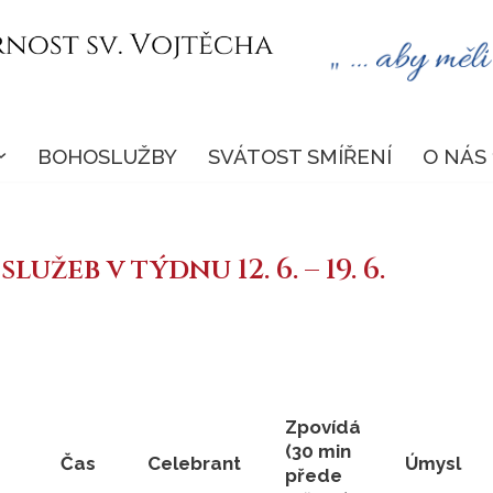
BOHOSLUŽBY
SVÁTOST SMÍŘENÍ
O NÁS
užeb v týdnu 12. 6. – 19. 6.
Zpovídá
(30 min
Čas
Celebrant
Úmysl
přede