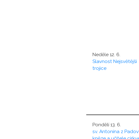
Neděle 12. 6.
Slavnost Nejsvětější
trojice
Pondělí 13. 6.
sv. Antonína z Padov
kněze a učitele církv