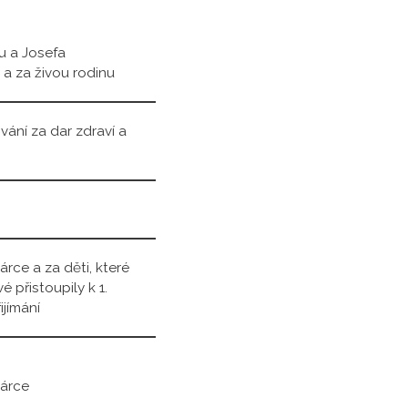
u a Josefa
a za živou rodinu
ání za dar zdraví a
rce a za děti, které
é přistoupily k 1.
jímání
árce