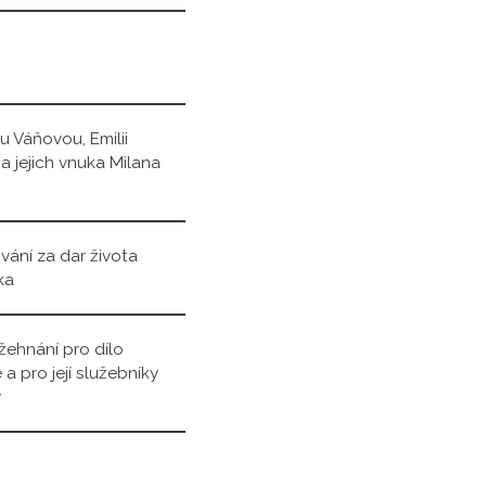
u Váňovou, Emilii
a jejich vnuka Milana
ání za dar života
ka
žehnání pro dílo
 a pro její služebníky
y