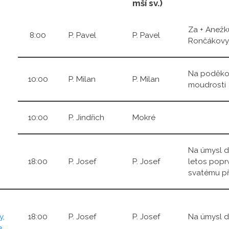
mší sv.)
Za + Anežk
8:00
P. Pavel
P. Pavel
Rončákovy 
Na poděkov
10:00
P. Milan
P. Milan
moudrosti
10:00
P. Jindřich
Mokré
Na úmysl dá
18:00
P. Josef
P. Josef
letos poprv
svatému při
y,
18:00
P. Josef
P. Josef
Na úmysl d
e