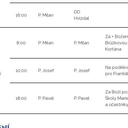
DD
16:00
P. Milan
Hvízdal
Za + Božen
8:00
P. Milan
P. Milan
Brůžkovou 
Kortána
Na poděkov
10:00
P. Josef
P. Josef
í
pro Františ
Za Boží po
18:00
P. Pavel
P. Pavel
Školy Marie
a účastník
ení