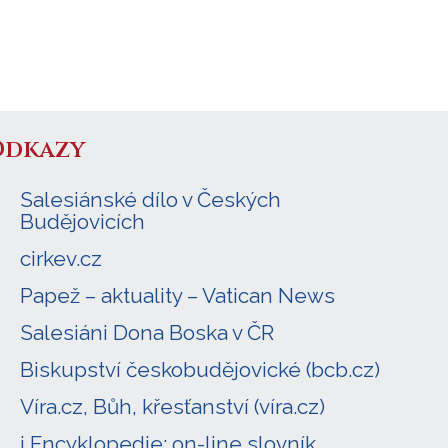
Odkazy
Salesiánské dílo v Českých
Budějovicích
cirkev.cz
Papež – aktuality – Vatican News
Salesiáni Dona Boska v ČR
Biskupství českobudějovické (bcb.cz)
Víra.cz, Bůh, křesťanství (víra.cz)
i Encyklopedie: on-line slovník