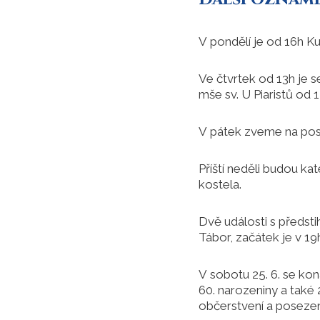
V pondělí je od 16h Ku
Ve čtvrtek od 13h je s
mše sv. U Piaristů od 
V pátek zveme na posle
Příští neděli budou ka
kostela.
Dvě události s předst
Tábor, začátek je v 19
V sobotu 25. 6. se kon
60. narozeniny a také
občerstvení a poseze