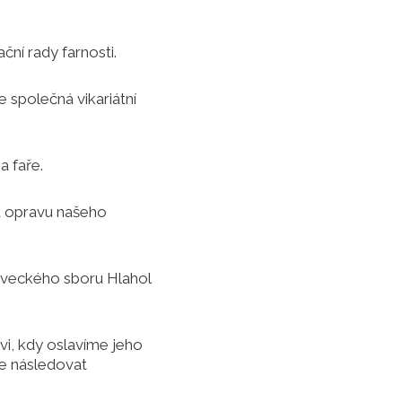
ční rady farnosti.
 společná vikariátní
a faře.
na opravu našeho
pěveckého sboru Hlahol
vi, kdy oslavíme jeho
de následovat