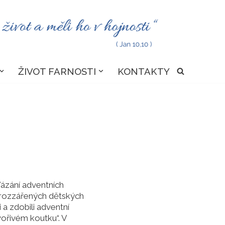
ŽIVOT FARNOSTI
KONTAKTY
Vázání adventních
 rozzářených dětských
i a zdobili adventní
ořivém koutku“. V