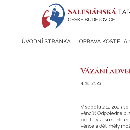
Přeskočit
na
obsah
ÚVODNÍ STRÁNKA
OPRAVA KOSTELA
Vázání adv
4. 12. 2023
V sobotu 2.12.2023 se 
věnců“. Odpoledne pln
očí, to vše si mohli uží
věnce a děti měly mož