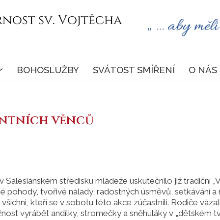
BOHOSLUŽBY
SVÁTOST SMÍŘENÍ
O NÁS
entních věnců
v Salesiánském středisku mládeže uskutečnilo již tradiční „
é pohody, tvořivé nálady, radostných úsměvů, setkávání a
t všichni, kteří se v sobotu této akce zúčastnili. Rodiče vázal
nost vyrábět andílky, stromečky a sněhuláky v „dětském tv